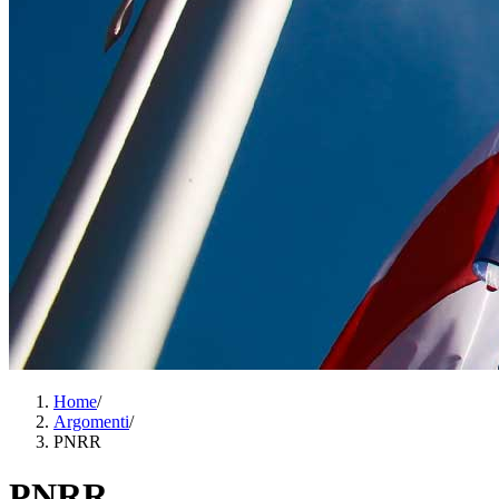
Home
/
Argomenti
/
PNRR
PNRR