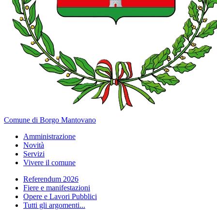
Comune di Borgo Mantovano
Amministrazione
Novità
Servizi
Vivere il comune
Referendum 2026
Fiere e manifestazioni
Opere e Lavori Pubblici
Tutti gli argomenti...